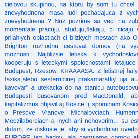
cielovou skupinou, na ktoru by som tu chcel 
znevyhodnena masa ludi pochadajuca z vyc
znevyhodnena ? Nuz pozrime sa veci na zubok
momentale pracuju, studuju,flakaju, ci cicaj
prilahlych oblastiach ci blizkych mestach ako 
Brighton rozhodnu cestovat domov (na vyc
moznosti. Najblizsie letiska k vychodoslo
kooperuju s leteckymi spolocnostami lietajuce
Budapest, Rzesow. KRAAAASA. Z letistnej haly
taxika,alebo sesternicinej prakamaratky uja
kavovar" a utekacka do na stanicu autobusovu
Budapesti busovanom pred MacDonald, ab
kapitalizmus objavil aj Kosice. ( spominam Kosi
o Presove, Vranove, Michalovciach, Humenn
Medzilaborciach a inych ani nehovorim... su este
dufam, ze diskusie je, aby si vychodniari uvedom
EUROPE jag hadov, ale cestujeme domov a