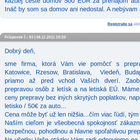
každej ceste domov 500 EUR za prenájom aut
Ináč by som sa domov ani nedostal. A nebývam 
Registrujte sa
ale
Príspevok č.: 93 | 06.11.2011 10:20
Dobrý deň,
sme firma, ktorá Vám vie pomôcť s prepra
Katowice, Rzesow, Bratislava, Viedeň, Buda
priamo až pred vchod Vaších dverí. Zaob
prepravou osôb z letísk a na letiská EÚ. Mám
ceny prepravy bez iných skrytých poplatkov, 
letisko / 50€ za auto...
Cena môže byť už len nižšia...čím viac ľúdí, tým
Naším cieľom je všeobecná spokojnosť zákazn
bezpečnou, pohodlnou a hlavne spoľahlivou pre
Na všetky Vaše otázky Vám radi odpovieme n