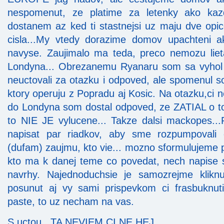
nespomenut, ze platime za letenky ako ka
dostanem az ked ti stastnejsi uz maju dve opi
cisla...My vtedy dorazime domov upachteni 
navyse. Zaujimalo ma teda, preco nemozu liet
Londyna... Obrezanemu Ryanaru som sa vyhol c
neuctovali za otazku i odpoved, ale spomenul 
ktory operuju z Popradu aj Kosic. Na otazku,ci n
do Londyna som dostal odpoved, ze ZATIAL o t
to NIE JE vylucene... Takze dalsi mackopes..
napisat par riadkov, aby sme rozpumpovali 
(dufam) zaujmu, kto vie... mozno sformulujeme 
kto ma k danej teme co povedat, nech napise 
navrhy. Najednoduchsie je samozrejme klikn
posunut aj vy sami prispevkom ci frasbuknuti
paste, to uz necham na vas.
S uctou...TA NEVIEM CI NE HEJ...