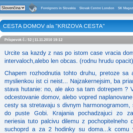
Foreigners in Slovakia
Slovak Centre London
SK Magaz
CESTA DOMOV ala "KRIZOVA CESTA"
Príspevok č.: 52 | 11.11.2010 19:12
Urcite sa kazdy z nas po istom case vracia dom
intervaloch,alebo len obcas. (rodnu hrudu opacit
Chapem rozhodnutia tohto druhu, pretoze sa 
myslienkou ist ci neist... Najzakernejsim, ba p
stava hutanie: no, ale ako sa tam dotrepem ?
odcestovanie domov, alebo vopred naplanovane 
cesty sa stretavaju s divnym harmonogramom, 
do puste Gobi. Krajania pochadzajuci zo za
neriesia tuto palcivu dilemu z pochopitelneho
suchoprd a za 2 hodinky su doma...k comu 