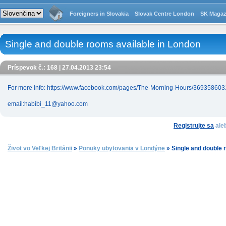
Foreigners in Slovakia
Slovak Centre London
SK Magaz
Single and double rooms available in London
Príspevok č.: 168 | 27.04.2013 23:54
For more info: https://www.facebook.com/pages/The-Morning-Hours/369358603
email:habibi_11@yahoo.com
Registrujte sa
ale
Život vo Veľkej Británii
»
Ponuky ubytovania v Londýne
»
Single and double 