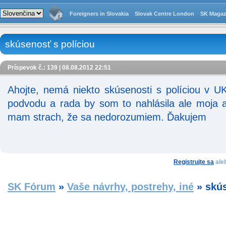
Foreigners in Slovakia
Slovak Centre London
SK Magaz
skúsenosť s políciou
Príspevok č.: 139 | 08.08.2012 22:51
Ahojte, nemá niekto skúsenosti s políciou v 
podvodu a rada by som to nahlásila ale moja an
mam strach, že sa nedorozumiem. Ďakujem
Registrujte sa
ale
SK Fórum
»
Vaše návrhy, postrehy, iné
»
skús