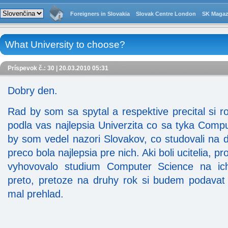
Foreigners in Slovakia
Slovak Centre London
SK Magaz
What University to choose?
Príspevok č.: 30 | 20.03.2010 05:31
Dobry den.
Rad by som sa spytal a respektive precital si ro
podla vas najlepsia Univerzita co sa tyka Comp
by som vedel nazori Slovakov, co studovali na 
preco bola najlepsia pre nich. Aki boli ucitelia, p
vyhovovalo studium Computer Science na ich
preto, pretoze na druhy rok si budem podavat
mal prehlad.