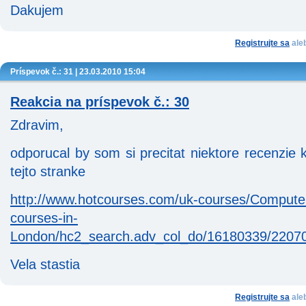
Dakujem
Registrujte sa
ale
Príspevok č.: 31 | 23.03.2010 15:04
Reakcia na príspevok č.: 30
Zdravim,
odporucal by som si precitat niektore recenzie
tejto stranke
http://www.hotcourses.com/uk-courses/Compute
courses-in-
London/hc2_search.adv_col_do/16180339/2207
Vela stastia
Registrujte sa
ale