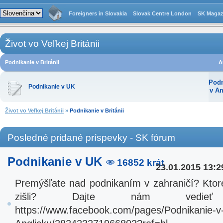
Foreigners in Slovakia
Slovak Centre London
SK Magaz
Život vo Veľkej Británii
Podnikanie v Británii
A
Podn
Podnikanie v UK
v An
Život vo Veľkej Británii
»
Podnikanie v Británii
Posledné pridané príspevky - SK fórum
Podnikanie v UK
16852 krát
23.01.2015 13:2
Premýšľate nad podnikaním v zahraničí? Ktor
zišli? Dajte nám vedie
https://www.facebook.com/pages/Podnikanie-v