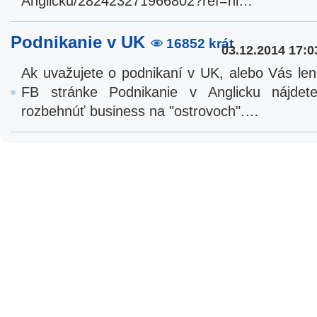
Anglicku/282423271966802?ref=hl…
Podnikanie v UK
16852 krát
03.12.2014 17:0
Ak uvažujete o podnikaní v UK, alebo Vás len
FB stránke Podnikanie v Anglicku nájdet
rozbehnúť business na "ostrovoch".…