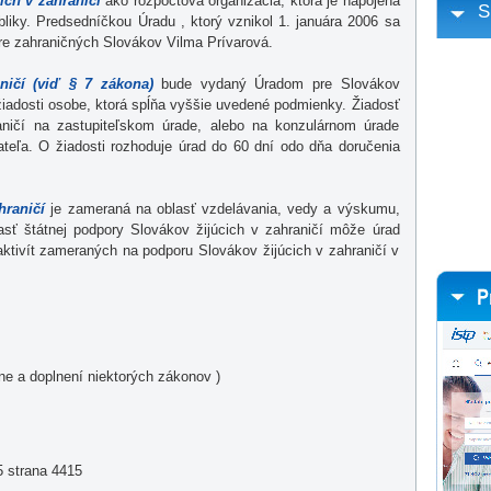
ich v zahraničí
ako rozpočtová organizácia, ktorá je napojená
S
liky. Predsedníčkou Úradu , ktorý vznikol 1. januára 2006 sa
re zahraničných Slovákov Vilma Prívarová.
ničí (viď § 7 zákona)
bude vydaný Úradom pre Slovákov
žiadosti osobe, ktorá spĺňa vyššie uvedené podmienky. Žiadosť
aničí na zastupiteľskom úrade, alebo na konzulárnom úrade
ateľa. O žiadosti rozhoduje úrad do 60 dní odo dňa doručenia
hraničí
je zameraná na oblasť vzdelávania, vedy a výskumu,
asť štátnej podpory Slovákov žijúcich v zahraničí môže úrad
aktivít zameraných na podporu Slovákov žijúcich v zahraničí v
ne a doplnení niektorých zákonov )
5 strana 4415