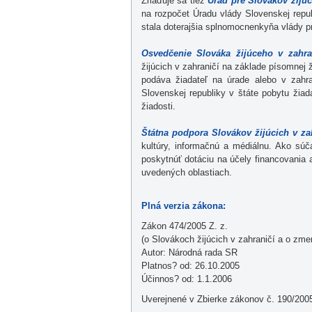
Zriaďuje sa tiež
Úrad pre Slovákov žijúc
na rozpočet Úradu vlády Slovenskej repub
stala doterajšia splnomocnenkyňa vlády p
Osvedčenie Slováka žijúceho v zahra
žijúcich v zahraničí na základe písomnej 
podáva žiadateľ na úrade alebo v zahr
Slovenskej republiky v štáte pobytu žiad
žiadosti.
Štátna podpora Slovákov žijúcich v za
kultúry, informačnú a médiálnu. Ako súč
poskytnúť dotáciu na účely financovania 
uvedených oblastiach.
Plná verzia zákona:
Zákon 474/2005 Z. z.
(o Slovákoch žijúcich v zahraničí a o zme
Autor: Národná rada SR
Platnos? od: 26.10.2005
Účinnos? od: 1.1.2006
Uverejnené v Zbierke zákonov č. 190/200