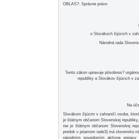
OBLAS?: Správne právo
o Slovákoch žijúcich v zah
Národná rada Slovensk
Tento zákon upravuje pôsobnos? orgánov
republiky a Slovákov žijúcich v za
Na úče
Slovákom žijúcim v zahraničí osoba, ktor
je štátnym občanom Slovenskej republiky,
nie je štátnym občanom Slovenskej repu
predok v priamom rade3) má slovenskú n
národným povedomím aktívne prejavy 