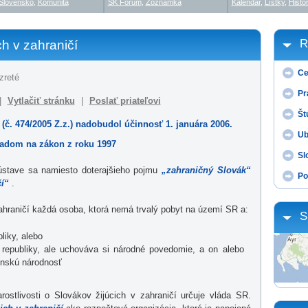
Slovensko
,
Komunita
SK Fórum
,
Zoznamka
Kalendár
,
Lístky
,
Histór
R
h v zahraničí
Ce
zreté
Pr
|
Vytlačiť stránku
|
Poslať priateľovi
Št
(č. 474/2005 Z.z.) nadobudol účinnosť 1. januára 2006.
Ub
ľadom na zákon z roku 1997
Sl
 ústave sa namiesto doterajšieho pojmu
„zahraničný Slovák“
Po
čí“
.
raničí každá osoba, ktorá nemá trvalý pobyt na území SR a:
S
liky, alebo
republiky, ale uchováva si národné povedomie, a on alebo
enskú národnosť
rostlivosti o Slovákov žijúcich v zahraničí určuje vláda SR.