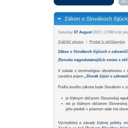
UK
,
Zákon o Slovákoch žijúcic
Saturday
07 August
2010 | 17080 krát pre
Zväčšiť písmo
|
Pridať k obľúbeným
Zákon o Slovákoch žijúcich v zahraničí 
Zhrnutie najpodstatnejších zmien s oh
V súlade s terminológiou obsiahnutou v
zavádza pojem
„Slovák žijúci v zahrani
Podľa nového zákona bude Slovákom v zah
je štátnym občanom Slovenskej repub
nie je štátnym občanom Slovenskej 
jeho predok v priamom rade má slov
Východiská a zásady štátnej politiky sta