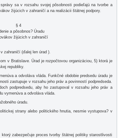
j správy sa v rozsahu svojej pôsobnosti podieľajú na tvorbe a
vákov žijúcich v zahraničí a na realizácii štátnej podpory.
§ 4
adenie a pôsobnos? Úradu
ovákov žijúcich v zahraničí
v zahraničí (ďalej len úrad ).
lom v Bratislave. Úrad je rozpočtovou organizáciou, 5) ktorá je
kej republiky.
vymenúva a odvoláva vláda. Funkčné obdobie predsedu úradu je
nosti zastupuje v rozsahu jeho práv a povinností podpredseda.
doch podpredsedu, aby ho zastupoval v rozsahu jeho práv a
du vymenúva a odvoláva vláda.
užobného úradu.
itickej strany alebo politického hnutia, nesmie vystupova? v
orý zabezpečuje proces tvorby štátnej politiky starostlivosti