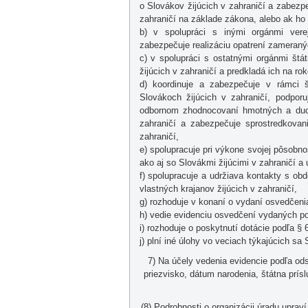
o Slovákov žijúcich v zahraničí a zabezpeč
zahraničí na základe zákona, alebo ak ho 
b) v spolupráci s inými orgánmi vere
zabezpečuje realizáciu opatrení zameraný
c) v spolupráci s ostatnými orgánmi štá
žijúcich v zahraničí a predkladá ich na ro
d) koordinuje a zabezpečuje v rámci 
Slovákoch žijúcich v zahraničí, podpor
odbornom zhodnocovaní hmotných a duc
zahraničí a zabezpečuje sprostredkovan
zahraničí,
e) spolupracuje pri výkone svojej pôsobno
ako aj so Slovákmi žijúcimi v zahraničí a
f) spolupracuje a udržiava kontakty s ob
vlastných krajanov žijúcich v zahraničí,
g) rozhoduje v konaní o vydaní osvedčenia
h) vedie evidenciu osvedčení vydaných po
i) rozhoduje o poskytnutí dotácie podľa § 6
j) plní iné úlohy vo veciach týkajúcich sa
7) Na účely vedenia evidencie podľa od
priezvisko, dátum narodenia, štátna prís
(8) Podrobnosti o organizácii úradu upra