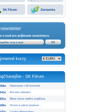
SK Fórum
Zoznamka
newsletter
e e-mail pre prijímanie newsletteru
ýmenné kurzy
ajčítanejšie - SK Fórum
456x
Ubytovanie v SK komunite
543x
Boli sme oklamaní
831x
Máme doma malého angličana
286x
Chcem si vybrať jazykový…
237x
London Metropolitan…