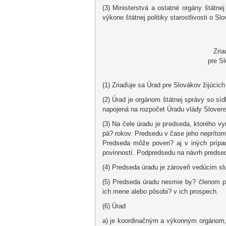
(3) Ministerstvá a ostatné orgány štátne
výkone štátnej politiky starostlivosti o Slo
Zri
pre Sl
(1) Zriaďuje sa Úrad pre Slovákov žijúcich 
(2) Úrad je orgánom štátnej správy so síd
napojená na rozpočet Úradu vlády Slovens
(3) Na čele úradu je predseda, ktorého 
pä? rokov. Predsedu v čase jeho neprítom
Predseda môže poveri? aj v iných prípa
povinností. Podpredsedu na návrh predse
(4) Predseda úradu je zároveň vedúcim sl
(5) Predseda úradu nesmie by? členom pol
ich mene alebo pôsobi? v ich prospech.
(6) Úrad
a) je koordinačným a výkonným orgánom, kt