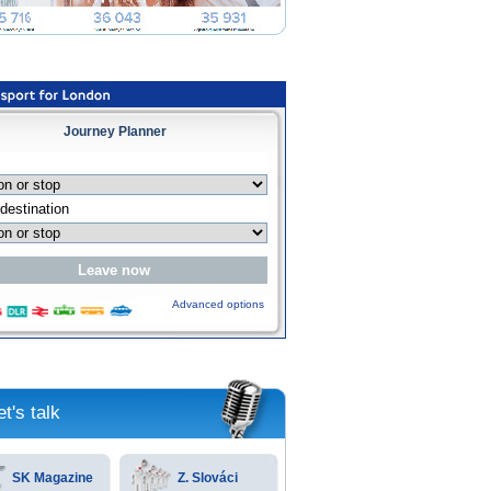
Journey Planner
Advanced options
et's talk
SK Magazine
Z. Slováci