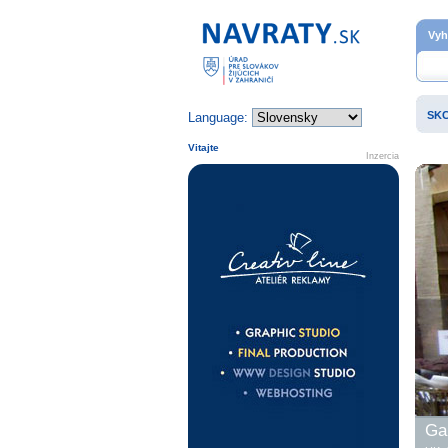
Domovská stránka
Vyh
SK
Language:
Vitajte
Inzercia
Gal