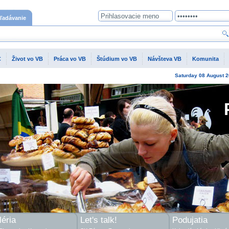
ľadávanie
C
Život vo VB
Práca vo VB
Štúdium vo VB
Návšteva VB
Komunita
Saturday
08 August
2
éria
Let's talk!
Podujatia