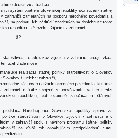
ltúrne dedičstvo a tradície,
aničí systém opatrení Slovenskej republiky ako súčas? štátnej
cich v zahraničí zameraných na podporu národného povedomia a
aničí, na podporu ich inštitúcií zriadených na dosiahnutie tohto
kou republikou a Slovákmi žijúcimi v zahraničí.
§ 3
 starostlivosti o Slovákov žijúcich v zahraničí určuje vláda
a ten účel vláda môže
hajúce realizáciu štátnej politiky starostlivosti o Slovákov
v Slovákov žijúcich v zahraničí,
 mimoriadne zásluhy o udržanie národného povedomia, kultúrnej
h v zahraničí a úsilie spojené s upevňovaním väzieb medzi
venskou republikou, boli ocenené zapožičaním štátnych
 predkladá Národnej rade Slovenskej republiky správu za
 politike starostlivosti o Slovákov žijúcich v zahraničí a o
júcim v zahraničí spolu s návrhom programu štátnej politiky
 zahraničí na ďalší rok obsahujúcim predpokladanú sumu
j realizáciu.