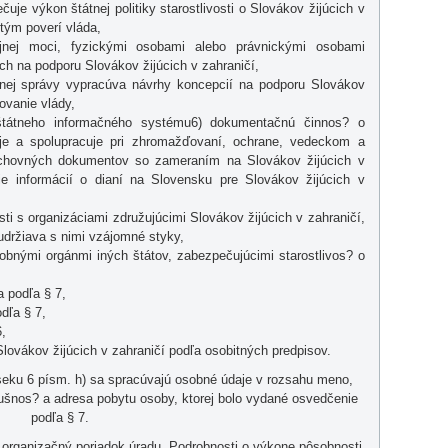
uje výkon štátnej politiky starostlivosti o Slovákov žijúcich v
tým poverí vláda,
jnej moci, fyzickými osobami alebo právnickými osobami
ch na podporu Slovákov žijúcich v zahraničí,
tnej správy vypracúva návrhy koncepcií na podporu Slovákov
kovanie vlády,
štátneho informačného systému6) dokumentačnú činnos? o
uje a spolupracuje pri zhromažďovaní, ochrane, vedeckom a
hovných dokumentov so zameraním na Slovákov žijúcich v
ie informácií o dianí na Slovensku pre Slovákov žijúcich v
sti s organizáciami združujúcimi Slovákov žijúcich v zahraničí,
 udržiava s nimi vzájomné styky,
dobnými orgánmi iných štátov, zabezpečujúcimi starostlivos? o
 podľa § 7,
dľa § 7,
,
 Slovákov žijúcich v zahraničí podľa osobitných predpisov.
seku 6 písm. h) sa spracúvajú osobné údaje v rozsahu meno,
lušnos? a adresa pobytu osoby, ktorej bolo vydané osvedčenie
podľa § 7.
ví organizačný poriadok úradu. Podrobnosti o výkone pôsobnosti