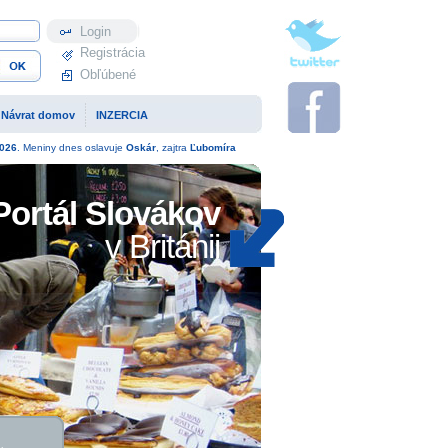
Profil
Registrácia
Obľúbené
Návrat domov
INZERCIA
026
. Meniny dnes oslavuje
Oskár
, zajtra
Ľubomíra
Portál Slovákov
v Británii