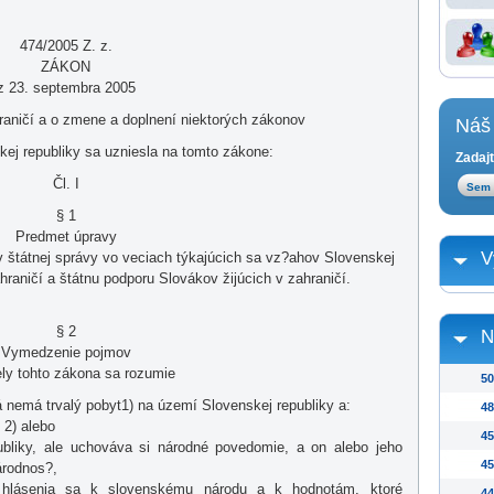
474/2005 Z. z.
ZÁKON
z 23. septembra 2005
raničí a o zmene a doplnení niektorých zákonov
Náš 
ej republiky sa uzniesla na tomto zákone:
Zadajt
Čl. I
§ 1
Predmet úpravy
V
 štátnej správy vo veciach týkajúcich sa vz?ahov Slovenskej
hraničí a štátnu podporu Slovákov žijúcich v zahraničí.
§ 2
N
Vymedzenie pojmov
ly tohto zákona sa rozumie
50
á nemá trvalý pobyt1) na území Slovenskej republiky a:
48
 2) alebo
45
bliky, ale uchováva si národné povedomie, a on alebo jeho
45
árodnos?,
hlásenia sa k slovenskému národu a k hodnotám, ktoré
44