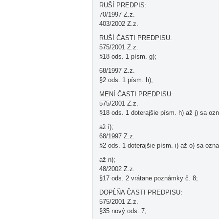
RUŠÍ PREDPIS:
70/1997 Z.z.
403/2002 Z.z.
RUŠÍ ČASTI PREDPISU:
575/2001 Z.z.
§18 ods. 1 písm. g);
68/1997 Z.z.
§2 ods. 1 písm. h);
MENÍ ČASTI PREDPISU:
575/2001 Z.z.
§18 ods. 1 doterajšie písm. h) až j) sa oz
až i);
68/1997 Z.z.
§2 ods. 1 doterajšie písm. i) až o) sa ozn
až n);
48/2002 Z.z.
§17 ods. 2 vrátane poznámky č. 8;
DOPĹŇA ČASTI PREDPISU:
575/2001 Z.z.
§35 nový ods. 7;