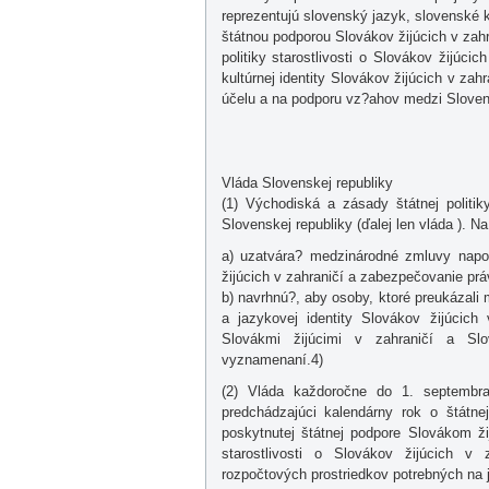
reprezentujú slovenský jazyk, slovenské ku
štátnou podporou Slovákov žijúcich v zahr
politiky starostlivosti o Slovákov žijú
kultúrnej identity Slovákov žijúcich v zahr
účelu a na podporu vz?ahov medzi Slovens
Vláda Slovenskej republiky
(1) Východiská a zásady štátnej politiky
Slovenskej republiky (ďalej len vláda ). N
a) uzatvára? medzinárodné zmluvy napomá
žijúcich v zahraničí a zabezpečovanie prá
b) navrhnú?, aby osoby, ktoré preukázali
a jazykovej identity Slovákov žijúcic
Slovákmi žijúcimi v zahraničí a Slo
vyznamenaní.4)
(2) Vláda každoročne do 1. septembra
predchádzajúci kalendárny rok o štátnej
poskytnutej štátnej podpore Slovákom ži
starostlivosti o Slovákov žijúcich v
rozpočtových prostriedkov potrebných na je